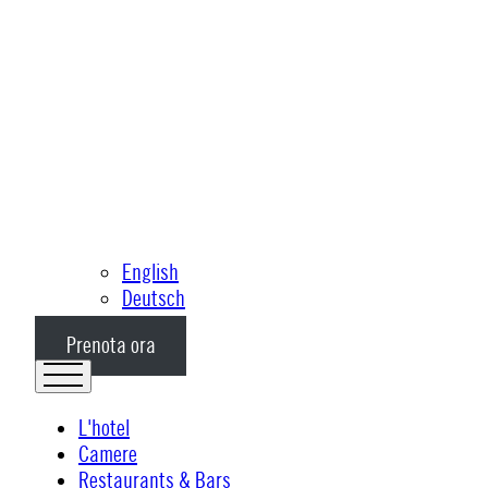
English
Deutsch
Prenota ora
L'hotel
Camere
Restaurants & Bars