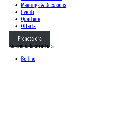
Meetings & Occasions
Eventi
Quartiere
Offerte
Prenota ora
Seleziona la struttura
Berlino