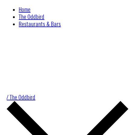
Skip
Home
to
The Oddbird
content
Restaurants & Bars
/ The Oddbird