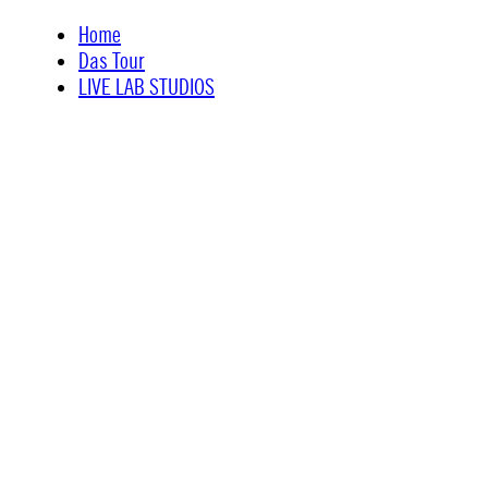
Skip
Home
to
Das Tour
content
LIVE LAB STUDIOS