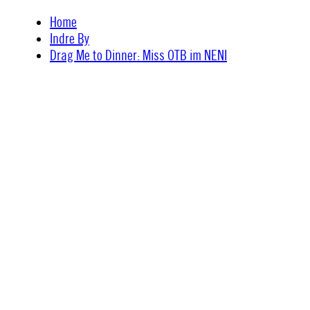
Skip
Home
to
Indre By
content
Drag Me to Dinner: Miss OTB im NENI